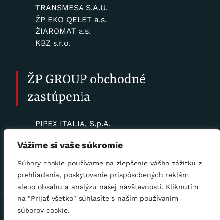
TRANSMESA S.A.U.
ŽP EKO QELET a.s.
ŽIAROMAT a.s.
KBZ s.r.o.
ŽP GROUP obchodné
zastúpenia
PIPEX ITALIA, S.p.A.
PIPEX DEUTSCHLAND, GmbH
Vážime si vaše súkromie
SLOVRUR Sp. z o.o.
ŽP TRADE BOHEMIA, a.s.
Súbory cookie používame na zlepšenie vášho zážitku z
prehliadania, poskytovanie prispôsobených reklám
alebo obsahu a analýzu našej návštevnosti. Kliknutím
na "Prijať všetko" súhlasíte s naším používaním
Prehlásenie o spracovaní osobných údajov
|
Zásady
súborov cookie.
COOKIE
|
Oznamovanie protispoločenskej činnosti