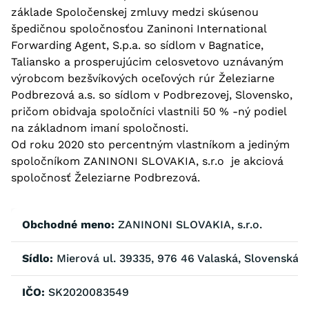
základe Spoločenskej zmluvy medzi skúsenou
špedičnou spoločnosťou Zaninoni International
Forwarding Agent, S.p.a. so sídlom v Bagnatice,
Taliansko a prosperujúcim celosvetovo uznávaným
výrobcom bezšvíkových oceľových rúr Železiarne
Podbrezová a.s. so sídlom v Podbrezovej, Slovensko,
pričom obidvaja spoločníci vlastnili 50 % -ný podiel
na základnom imaní spoločnosti.
Od roku 2020 sto percentným vlastníkom a jediným
spoločníkom ZANINONI SLOVAKIA, s.r.o je akciová
spoločnosť Železiarne Podbrezová.
Obchodné meno:
ZANINONI SLOVAKIA, s.r.o.
Sídlo:
Mierová ul. 39335, 976 46 Valaská, Slovenská r
IČO:
SK2020083549