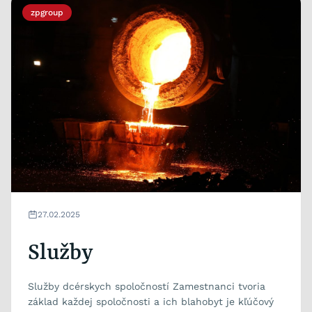
zpgroup
27.02.2025
Služby
Služby dcérskych spoločností Zamestnanci tvoria
základ každej spoločnosti a ich blahobyt je kľúčový